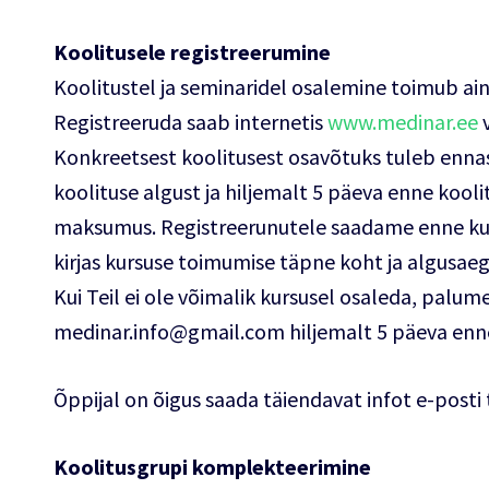
Koolitusele registreerumine
Koolitustel ja seminaridel osalemine toimub ainu
Registreeruda saab internetis
www.medinar.ee
v
Konkreetsest koolitusest osavõtuks tuleb ennas
koolituse algust ja hiljemalt 5 päeva enne kool
maksumus. Registreerunutele saadame enne kur
kirjas kursuse toimumise täpne koht ja algusaeg
Kui Teil ei ole võimalik kursusel osaleda, palum
medinar.info@gmail.com hiljemalt 5 päeva enne
Õppijal on õigus saada täiendavat infot e-posti
Koolitusgrupi komplekteerimine