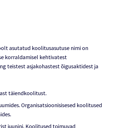
oolt asutatud koolitusasutuse nimi on
se korraldamisel kehtivatest
g teistest asjakohastest õigusaktidest ja
ast täiendkoolitust.
umides. Organisatsioonisisesed koolitused
ides.
t juunini. Koolitused toimuvad