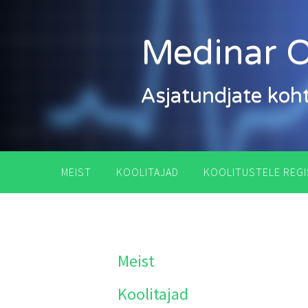
Skip
to
Medinar 
content
Asjatundjate koh
MEIST
KOOLITAJAD
KOOLITUSTELE REGI
Meist
Koolitajad