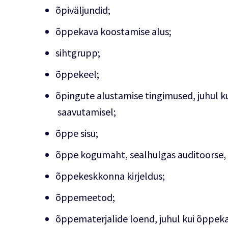
õpiväljundid;
õppekava koostamise alus;
sihtgrupp;
õppekeel;
õpingute alustamise tingimused, juhul k
saavutamisel;
õppe sisu;
õppe kogumaht, sealhulgas auditoorse, pr
õppekeskkonna kirjeldus;
õppemeetod;
õppematerjalide loend, juhul kui õppek