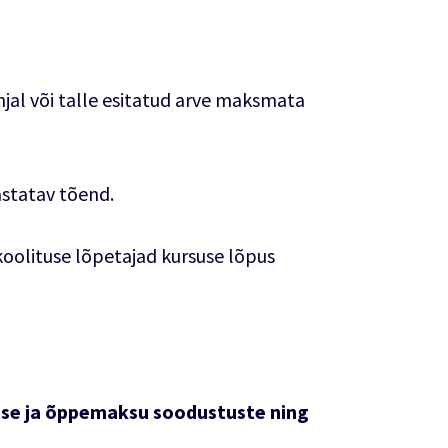
hjal või talle esitatud arve maksmata
astatav tõend.
koolituse lõpetajad kursuse lõpus
se ja õppemaksu soodustuste ning