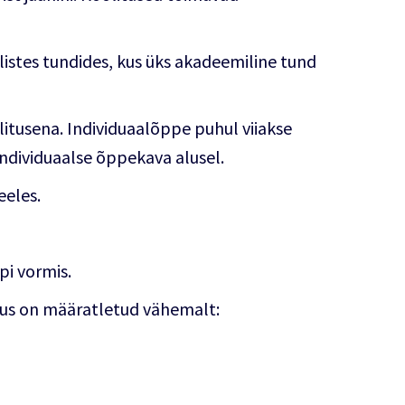
istes tundides, kus üks akadeemiline tund
itusena. Individuaalõppe puhul viiakse
 individuaalse õppekava alusel.
eeles.
i vormis.
us on määratletud vähemalt: