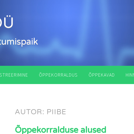
OÜ
tumispaik
STREERIMINE
ÕPPEKORRALDUS
ÕPPEKAVAD
HIN
AUTOR:
PIIBE
Õppekorralduse alused