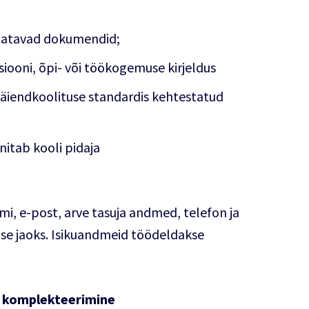
statavad dokumendid;
tsiooni, õpi- või töökogemuse kirjeldus
äiendkoolituse standardis kehtestatud
itab kooli pidaja
i, e-post, arve tasuja andmed, telefon ja
mise jaoks. Isikuandmeid töödeldakse
pi komplekteerimine