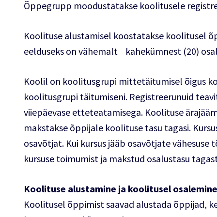
Õppegrupp moodustatakse koolitusele registree
Koolituse alustamisel koostatakse koolitusel õp
eelduseks on vähemalt kahekümnest (20) osale
Koolil on koolitusgrupi mittetäitumisel õigus koo
koolitusgrupi täitumiseni. Registreerunuid teavi
viiepäevase etteteatamisega. Koolituse ärajääm
makstakse õppijale koolituse tasu tagasi. Kur
osavõtjat. Kui kursus jääb osavõtjate vähesuse 
kursuse toimumist ja makstud osalustasu tagas
Koolituse alustamine ja koolitusel osalemin
Koolitusel õppimist saavad alustada õppijad, k