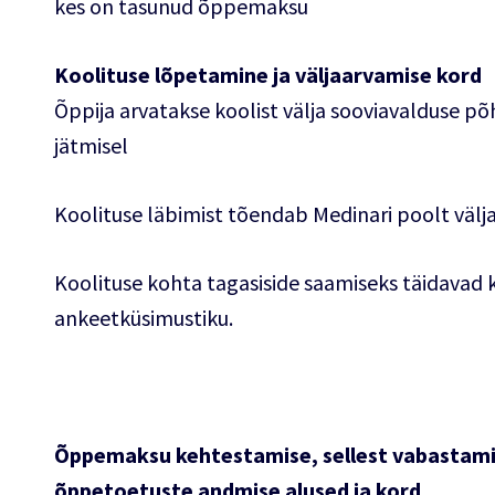
kes on tasunud õppemaksu
Koolituse lõpetamine ja väljaarvamise kord
Õppija arvatakse koolist välja sooviavalduse põ
jätmisel
Koolituse läbimist tõendab Medinari poolt välj
Koolituse kohta tagasiside saamiseks täidavad 
ankeetküsimustiku.
Õppemaksu kehtestamise, sellest vabastami
õppetoetuste andmise alused ja kord