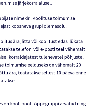
rumise järjekorra alusel.
pijate nimekiri. Koolituse toimumise
jast koosneva grupi olemasolu.
litus ära jätta või koolitust edasi lükata
tatakse telefoni või e-posti teel vähemalt
isel korraldajatest tulenevatel põhjustel
suse toimumise eelduseks on vähemalt 20
tõttu ära, teatatakse sellest 10 päeva enne
tatakse.
e
es on kooli poolt õppegruppi arvatud ning