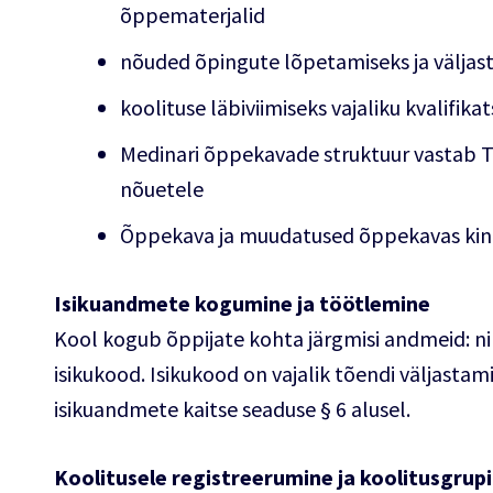
õppematerjalid
nõuded õpingute lõpetamiseks ja välja
koolituse läbiviimiseks vajaliku kvalifika
Medinari õppekavade struktuur vastab T
nõuetele
Õppekava ja muudatused õppekavas kinn
Isikuandmete kogumine ja töötlemine
Kool kogub õppijate kohta järgmisi andmeid: nim
isikukood. Isikukood on vajalik tõendi väljasta
isikuandmete kaitse seaduse § 6 alusel.
Koolitusele registreerumine ja koolitusgru