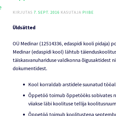
e
KIRJUTAS
7. SEPT. 2016
KASUTAJA
PIIBE
Üldsätted
OÜ Medinar (12514336, edaspidi kooli pidaja) p
Medinar (edaspidi kool) lähtub täienduskoolitu
täiskasvanuhariduse valdkonna õigusaktidest nin
dokumentidest.
Kool korraldab arstidele suunatud tööal
Õppetöö toimub õppetööks sobivates ru
viiakse läbi koolituse tellija koolitusruum
Õppetöö toimub koolitustena septembris