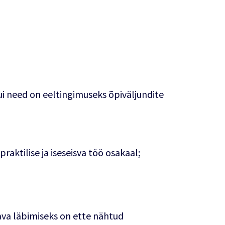
ui need on eeltingimuseks õpiväljundite
aktilise ja iseseisva töö osakaal;
ava läbimiseks on ette nähtud