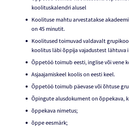
koolituskalendri alusel
Koolituse mahtu arvestatakse akadeemil
on 45 minutit.
Koolitused toimuvad valdavalt grupikool
koolitus läbi õppija vajadustest lähtuva
Õppetöö toimub eesti, inglise või vene k
Asjaajamiskeel koolis on eesti keel.
Õppetöö toimub päevase või õhtuse grup
Õpingute alusdokument on õppekava, k
õppekava nimetus;
õppe eesmärk;