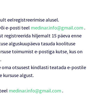
lt eelregistreerimise alusel.
õi e-posti teel
medinar.info@gmail.com
.
t registreerida hiljemalt 15 päeva enne
ituse alguskuupäeva tasuda koolituse
suse toimumist e-postiga kutse, kus on
.
e oma otsusest kindlasti teatada e-postile
 kursuse algust.
 teel
medinar.info@gmail.com
.